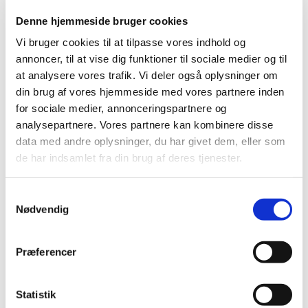
Denne hjemmeside bruger cookies
Dato 18. august 2026
Vi bruger cookies til at tilpasse vores indhold og
Tid 16.30
annoncer, til at vise dig funktioner til sociale medier og til
at analysere vores trafik. Vi deler også oplysninger om
Sted Sct. Margrethegård, Gl. Randersvej 2, 8800
din brug af vores hjemmeside med vores partnere inden
Viborg
for sociale medier, annonceringspartnere og
analysepartnere. Vores partnere kan kombinere disse
data med andre oplysninger, du har givet dem, eller som
De følgende møder er alle kl. 16.30:
de har indsamlet fra din brug af deres tjenester.
16/9, 21/10, 10/11
S
Nødvendig
a
m
Beslutningsreferater
t
Præferencer
y
k
2026
k
Statistik