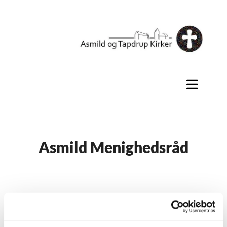
Asmild Menighedsråd
Næste menighedsrådsmøde