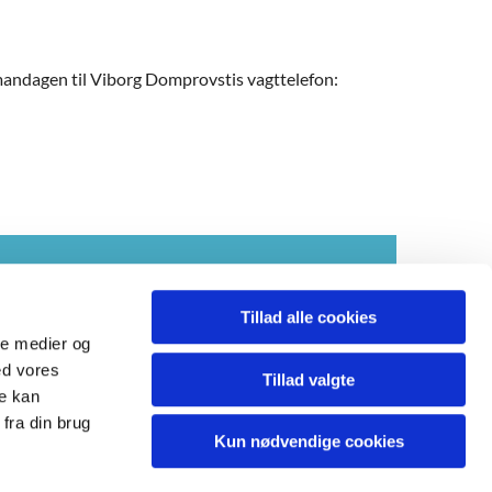
 mandagen til Viborg Domprovstis vagttelefon:
tilgængelighed
Tillad alle cookies
ale medier og
ed vores
Tillad valgte
re kan
asmild.sogn@km.dk
fra din brug
Kun nødvendige cookies