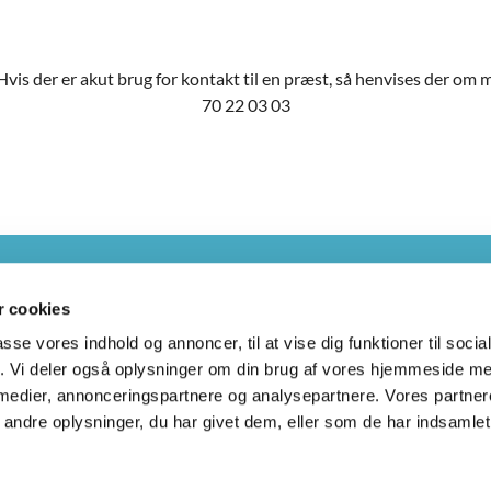
vis der er akut brug for kontakt til en præst, så henvises der om
70 22 03 03
Web
 cookies
passe vores indhold og annoncer, til at vise dig funktioner til soci
fik. Vi deler også oplysninger om din brug af vores hjemmeside m
 medier, annonceringspartnere og analysepartnere. Vores partne
up Kirker · Kirkekontor: Gl. Randersvej 2
86673616


ndre oplysninger, du har givet dem, eller som de har indsamlet 
Privatlivspolitik
Log på ChurchDesk