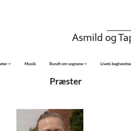
teter
Musik
Rundt om sognene
Livets begivenh
Præster