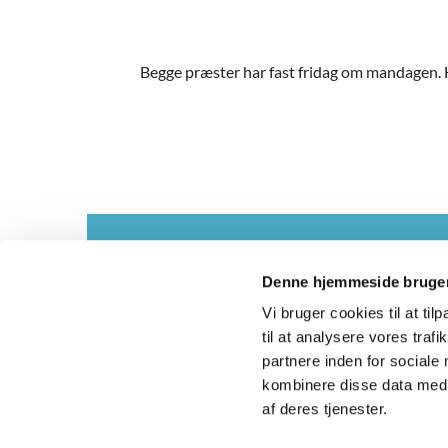
Begge præster har fast fridag om mandagen. H
Kontakt
Denne hjemmeside bruger
Vi bruger cookies til at til
til at analysere vores tra
partnere inden for sociale
Asmild og Tapdr

kombinere disse data med a
af deres tjenester.