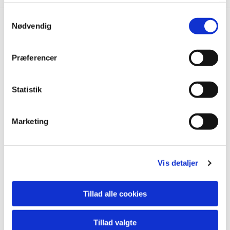
S
Nødvendig
a
m
Babysalmesangskalender

t
Asmild
Præferencer
y
k
k
Statistik
e
v
Marketing
a
l
g
Vis detaljer
Tillad alle cookies
Tillad valgte