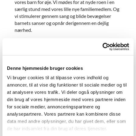
vores barn for øje. Vi mødes for at nyde roen i en
særlig stund med vores lille nye familiemedlem. Og
vi stimulerer gennem sang og blide bevægelser
barnets sanser og opnår derigennem en dejlig
nærhed.
Det er gratis at deltage, og efter babysalmesangen
er der mulighed for en forfriskning og en snak.
Vi glæder os til at være sammen med dig og din
baby.
Denne hjemmeside bruger cookies
Du kan tilmelde dig holdet i Sct. Margrethes
Vi bruger cookies til at tilpasse vores indhold og
Gård, Gl. Randersvej 4, tirsdage kl.10.00 på
annoncer, til at vise dig funktioner til sociale medier og til
sms 23466943 til kirke- kulturmedarbejder
Helle Kloster.
at analysere vores trafik. Vi deler også oplysninger om
din brug af vores hjemmeside med vores partnere inden
Du kan tilmelde dig holdet i Tapdrup
Sognegård mandage kl. 10.30 på sms
for sociale medier, annonceringspartnere og
23466943 til kirke- kulturmedarbejder Helle
analysepartnere. Vores partnere kan kombinere disse
Kloster
data med andre oplysninger, du har givet dem, eller som
de har indsamlet fra din brug af deres tjenester.