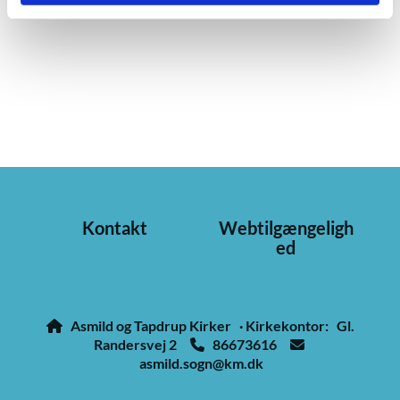
Kontakt
Webtilgængeligh
ed
Asmild og Tapdrup Kirker · Kirkekontor: Gl.

Randersvej 2
86673616


asmild.sogn@km.dk