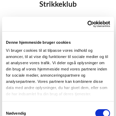
Strikkeklub
Strikkeklubben er stedet, hvor du har mulighed for
at være med i et hyggeligt samvær. Vi synger, lytter,
snakker og drikker kaffe. De, der har lyst, laver ting
til BUSK-dagen.
Denne hjemmeside bruger cookies
Vi holder til i Sct Margrethes Gård, og vi skiftes til
Vi bruger cookies til at tilpasse vores indhold og
at have brød med til kaffen. Det er gratis at deltage,
annoncer, til at vise dig funktioner til sociale medier og til
og du er også velkommen selv om du ikke kan
at analysere vores trafik. Vi deler også oplysninger om
komme hver mandag.
din brug af vores hjemmeside med vores partnere inden
for sociale medier, annonceringspartnere og
Vi mødes hver mandag kl. 13.30-15.30. Vi mødes
analysepartnere. Vores partnere kan kombinere disse
ikke i skolernes ferie. Man er velkommen til bare at
data med andre oplysninger, du har givet dem, eller som
møde op.
de har indsamlet fra din brug af deres tjenester.
Hvis du vil vide mere, er du velkommen til at
kontakte Kirkekulturmedarbejder Helle Kloster på
S
tlf. 23466943
Nødvendig
a