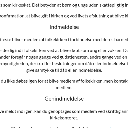
 som kirkeskat. Det betyder, at børn og unge uden skattepligtig
nfirmation, at blive gift i kirken og ved livets afslutning at blive ki
Indmeldelse
fleste bliver medlem af folkekirken i forbindelse med deres barne
lde dig ind i folkekirken ved at blive døbt som ung eller voksen.
nder foregår nogen gange ved gudstjenesten, andre gange ved en s
myndigheden, der træffer beslutninger om dåb eller indmeldelse i 
give samtykke til dåb eller indmeldelse.
al du ikke døbes igen for at blive medlem af folkekirken, men kont
medlem.
Genindmeldelse
ive meldt ind igen, kan du genoptages som medlem ved skriftlig an
kirkekontoret.