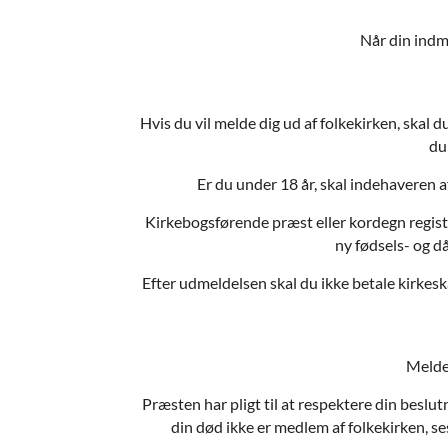
Når din indme
Hvis du vil melde dig ud af folkekirken, skal 
du
Er du under 18 år, skal indehaveren 
Kirkebogsførende præst eller kordegn registe
ny fødsels- og d
Efter udmeldelsen skal du ikke betale kirkeska
Melder
Præsten har pligt til at respektere din beslu
din død ikke er medlem af folkekirken, ses