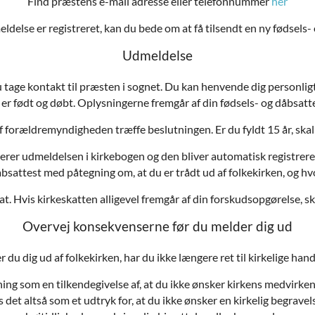
Find præstens e-mail adresse eller telefonnummer
her
ldelse er registreret, kan du bede om at få tilsendt en ny fødsels-
Udmeldelse
du tage kontakt til præsten i sognet. Du kan henvende dig personligt 
 er født og døbt. Oplysningerne fremgår af din fødsels- og dåbsatte
af forældremyndigheden træffe beslutningen. Er du fyldt 15 år, skal
rer udmeldelsen i kirkebogen og den bliver automatisk registreret 
åbsattest med påtegning om, at du er trådt ud af folkekirken, og hvo
t. Hvis kirkeskatten alligevel fremgår af din forskudsopgørelse, sk
Overvej konsekvenserne før du melder dig ud
 du dig ud af folkekirken, har du ikke længere ret til kirkelige hand
tning som en tilkendegivelse af, at du ikke ønsker kirkens medvir
 det altså som et udtryk for, at du ikke ønsker en kirkelig begravel