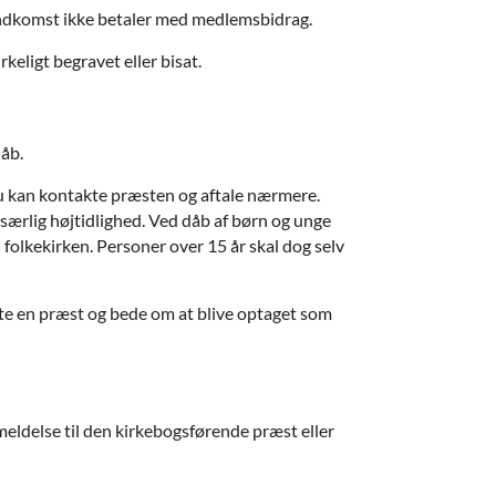
 indkomst ikke betaler med medlemsbidrag.
rkeligt begravet eller bisat.
dåb.
 Du kan kontakte præsten og aftale nærmere.
ærlig højtidlighed. Ved dåb af børn og unge
folkekirken. Personer over 15 år skal dog selv
akte en præst og bede om at blive optaget som
meldelse til den kirkebogsførende præst eller