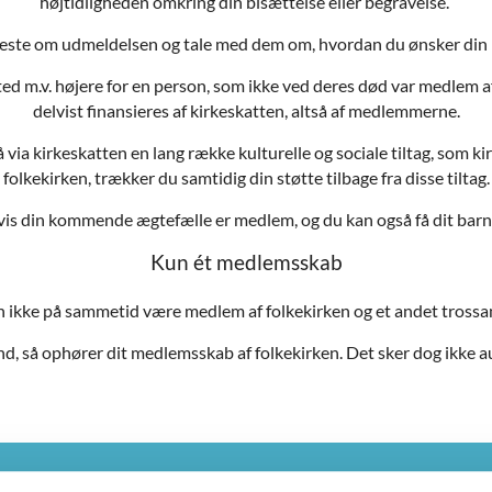
højtidligheden omkring din bisættelse eller begravelse.
este om udmeldelsen og tale med dem om, hvordan du ønsker din bi
sted m.v. højere for en person, som ikke ved deres død var medlem af
delvist finansieres af kirkeskatten, altså af medlemmerne.
ia kirkeskatten en lang række kulturelle og sociale tiltag, som kir
folkekirken, trækker du samtidig din støtte tilbage fra disse tiltag.
 hvis din kommende ægtefælle er medlem, og du kan også få dit barn
Kun ét medlemsskab
 ikke på sammetid være medlem af folkekirken og et andet tross
und, så ophører dit medlemsskab af folkekirken. Det sker dog ikke a