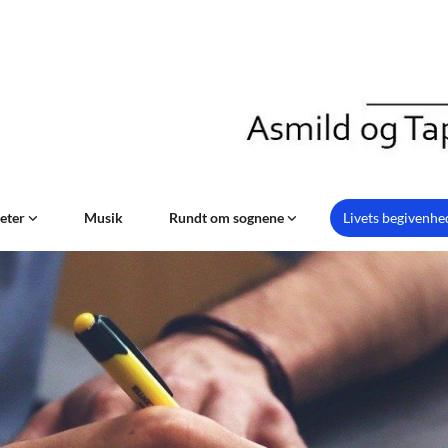
teter
Musik
Rundt om sognene
Livets begivenh