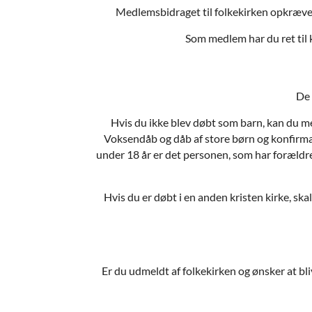
Medlemsbidraget til folkekirken opkræves
Som medlem har du ret til ko
De 
Hvis du ikke blev døbt som barn, kan du me
Voksendåb og dåb af store børn og konfirma
under 18 år er det personen, som har forældre
Hvis du er døbt i en anden kristen kirke, sk
Er du udmeldt af folkekirken og ønsker at bl