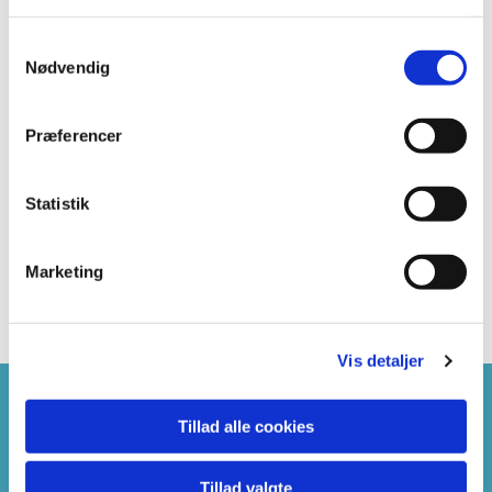
S
Nødvendig
a
m
t
Præferencer
y
k
k
Statistik
e
v
Marketing
a
l
g
Vis detaljer
Tillad alle cookies
Kontakt
Webtilgængeligh
ed
Tillad valgte