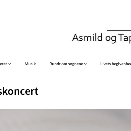
teter
Musik
Rundt om sognene
Livets begivenh
skoncert