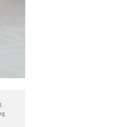
l.
rg