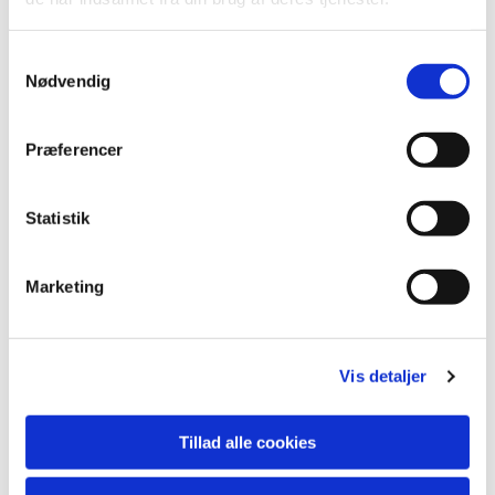
S
Nødvendig
a
m
t
Præferencer
y
k
k
Statistik
e
v
Marketing
a
Du vil måske også kunne lide...
l
g
Vis detaljer
Tillad alle cookies