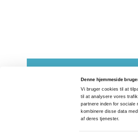
Kontakt
Denne hjemmeside bruger
Vi bruger cookies til at til
til at analysere vores tra
partnere inden for sociale
Asmild og Tapdr

kombinere disse data med a
af deres tjenester.