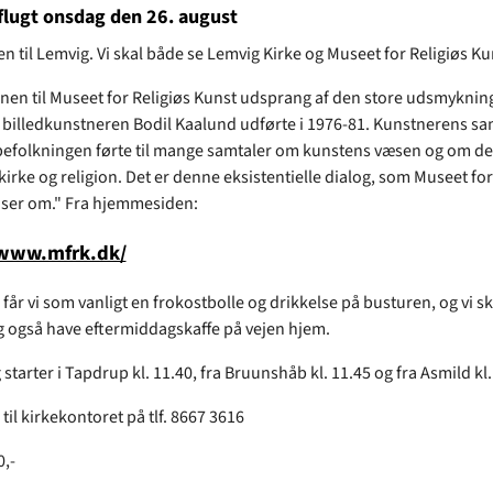
lugt onsdag den 26. august
ren til Lemvig. Vi skal både se Lemvig Kirke og Museet for Religiøs Ku
onen til Museet for Religiøs Kunst udsprang af den store udsmyknin
 billedkunstneren Bodil Kaalund udførte i 1976-81. Kunstnerens s
efolkningen førte til mange samtaler om kunstens væsen og om den
 kirke og religion. Det er denne eksistentielle dialog, som Museet for
ser om." Fra hjemmesiden:
/www.mfrk.dk/
 får vi som vanligt en frokostbolle og drikkelse på busturen, og vi sk
ig også have eftermiddagskaffe på vejen hjem.
tarter i Tapdrup kl. 11.40, fra Bruunshåb kl. 11.45 og fra Asmild kl.
til kirkekontoret på tlf. 8667 3616
0,-