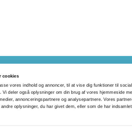
Web
 cookies
passe vores indhold og annoncer, til at vise dig funktioner til soci
fik. Vi deler også oplysninger om din brug af vores hjemmeside m
 medier, annonceringspartnere og analysepartnere. Vores partne
up Kirker · Kirkekontor: Gl. Randersvej 2
86673616


ndre oplysninger, du har givet dem, eller som de har indsamlet 
Privatlivspolitik
Log på ChurchDesk