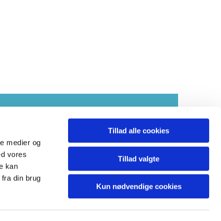
tilgængelighed
Tillad alle cookies
ale medier og
ed vores
Tillad valgte
re kan
asmild.sogn@km.dk
fra din brug
Kun nødvendige cookies