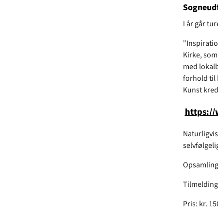
Sogneudf
I år går tu
"Inspirati
Kirke, som
med lokalb
forhold til
Kunst kred
https:/
Naturligvis
selvfølgel
Opsamling s
Tilmelding 
Pris: kr. 15