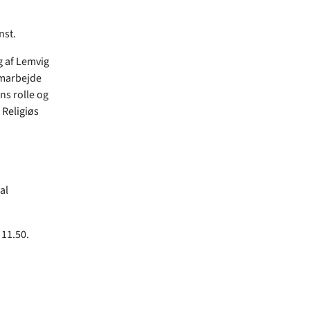
nst.
g af Lemvig
amarbejde
s rolle og
 Religiøs
al
 11.50.