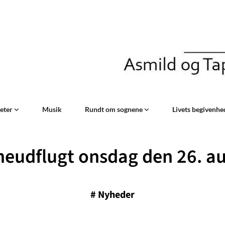
teter
Musik
Rundt om sognene
Livets begivenh
eudflugt onsdag den 26. a
#
Nyheder