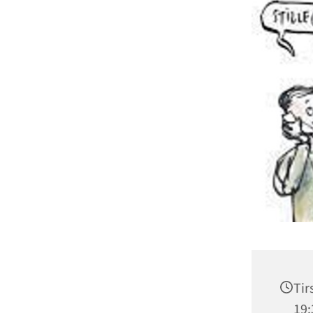
Tir
19: