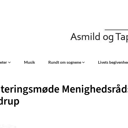
teter
Musik
Rundt om sognene
Livets begivenh
nteringsmøde Menighedsråd
drup