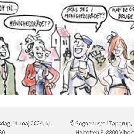
sdag 14. maj 2024, kl.
Sognehuset i Tapdrup,
30
Højtoften 3, 8800 Vibor