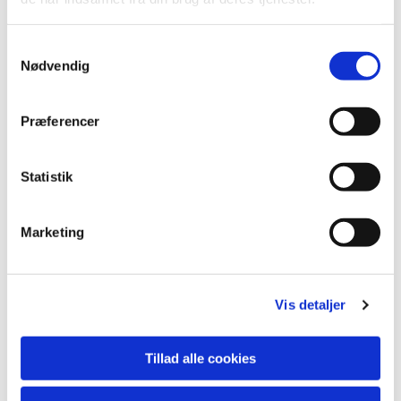
S
Nødvendig
a
m
t
Præferencer
y
k
k
Statistik
e
v
Marketing
a
Du vil måske også kunne lide...
l
g
Vis detaljer
Tillad alle cookies