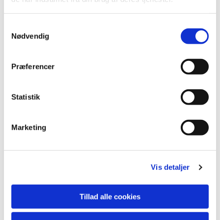
S
Nødvendig
a
m
t
Præferencer
y
k
k
Statistik
e
v
Marketing
a
Du vil måske også kunne lide...
l
g
Vis detaljer
Tillad alle cookies