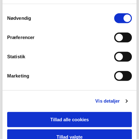
S
Nødvendig
a
m
t
Præferencer
y
k
k
Statistik
e
v
Marketing
a
Du vil måske også kunne lide...
l
g
Vis detaljer
Tillad alle cookies
Tillad valgte