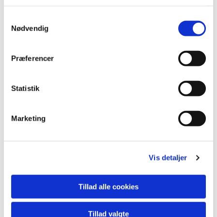
S
Nødvendig
a
m
t
Præferencer
y
k
k
Statistik
e
v
Marketing
a
Du vil måske også kunne lide...
l
g
Vis detaljer
Tillad alle cookies
Tillad valgte