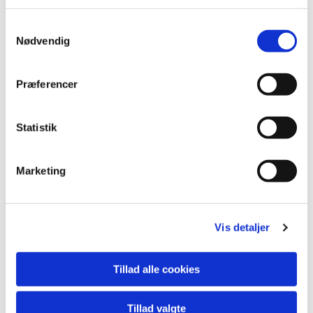
S
Nødvendig
a
m
t
Præferencer
y
k
k
Statistik
e
v
Marketing
a
Du vil måske også kunne lide...
l
g
Vis detaljer
Tillad alle cookies
Tillad valgte