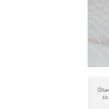
Søn
10: