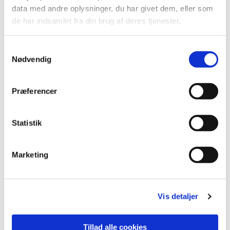
data med andre oplysninger, du har givet dem, eller som
de har indsamlet fra din brug af deres tjenester.
S
Nødvendig
a
m
t
Præferencer
y
k
k
Statistik
e
v
Marketing
a
l
g
Du vil måske også kunne lide...
Vis detaljer
Tillad alle cookies