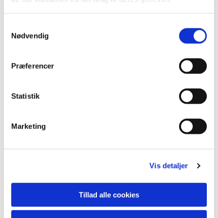
S
Nødvendig
a
m
t
Præferencer
y
k
k
Statistik
e
v
Marketing
a
Du vil måske også kunne lide...
l
g
Vis detaljer
Tillad alle cookies