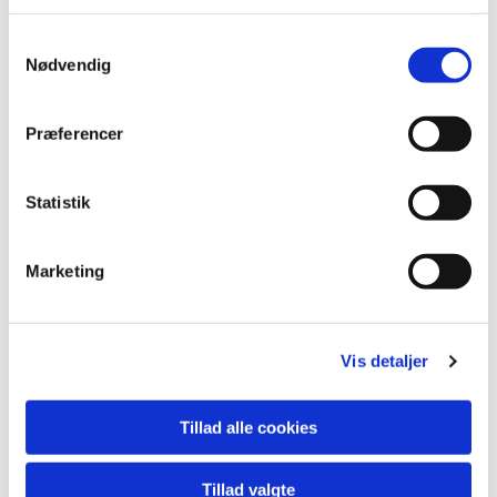
S
Nødvendig
a
m
t
Præferencer
y
k
k
Statistik
e
v
Marketing
a
Du vil måske også kunne lide...
l
g
Vis detaljer
Tillad alle cookies
Tillad valgte