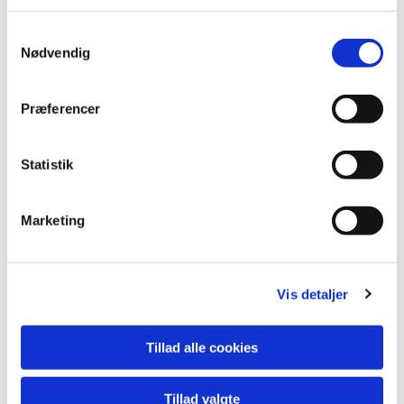
S
Nødvendig
a
m
t
Præferencer
y
k
k
Statistik
e
v
Marketing
a
l
g
Vis detaljer
Tillad alle cookies
Tillad valgte