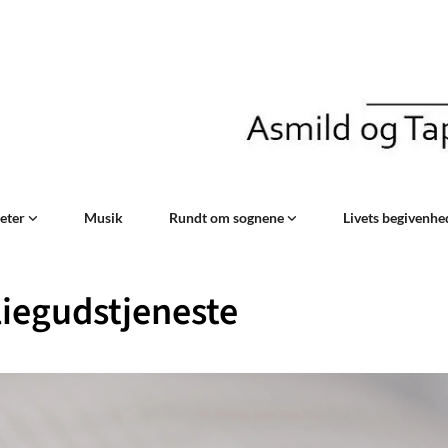
teter
Musik
Rundt om sognene
Livets begivenh
iegudstjeneste