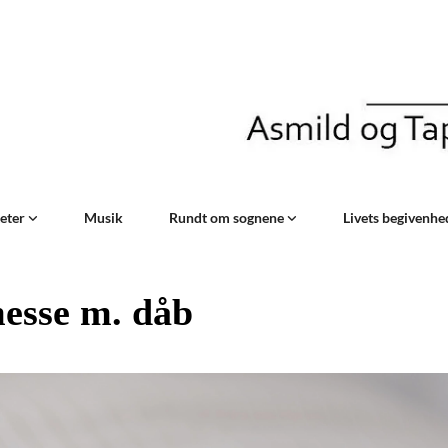
teter
Musik
Rundt om sognene
Livets begivenh
esse m. dåb