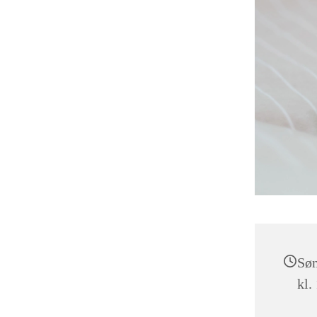
Søn
kl.