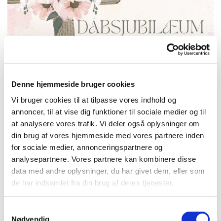
Denne hjemmeside bruger cookies
Vi bruger cookies til at tilpasse vores indhold og
annoncer, til at vise dig funktioner til sociale medier og til
Dåbsjubilæum
at analysere vores trafik. Vi deler også oplysninger om
din brug af vores hjemmeside med vores partnere inden
Vi fejrer alle børn, som er døbt de seneste 5 år i Tapdrup-
for sociale medier, annonceringspartnere og
eller Asmild kirke. 5-års-jubilarerne får en lille gave i
analysepartnere. Vores partnere kan kombinere disse
dagens anledning, og vi skal alle hjælpe hinanden med at
data med andre oplysninger, du har givet dem, eller som
plante årets dåbstræ i dåbslunden.
de har indsamlet fra din brug af deres tjenester.
Tapdrup Kirke: torsdag den 13. august kl. 17.00
S
Asmild Kirke: søndag den 30. august kl. 10.30
Nødvendig