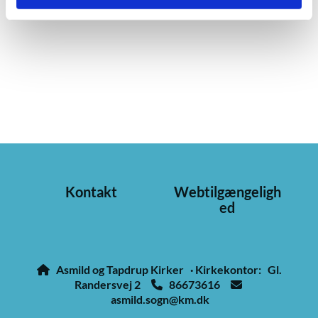
Kontakt
Webtilgængeligh
ed
Asmild og Tapdrup Kirker · Kirkekontor: Gl.

Randersvej 2
86673616


asmild.sogn@km.dk