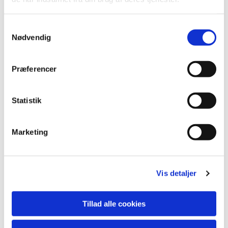
S
Nødvendig
a
m
t
Præferencer
y
k
k
Statistik
e
v
Marketing
a
Du vil måske også kunne lide...
l
g
Vis detaljer
Tillad alle cookies