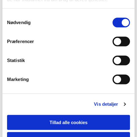
S
Nødvendig
a
m
t
Præferencer
y
k
k
Statistik
e
v
Marketing
a
Du vil måske også kunne lide...
l
g
Vis detaljer
Tillad alle cookies