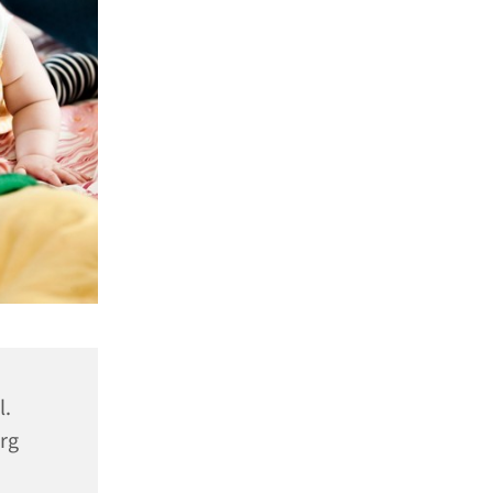
l.
rg