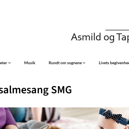
teter
Musik
Rundt om sognene
Livets begivenh
salmesang SMG