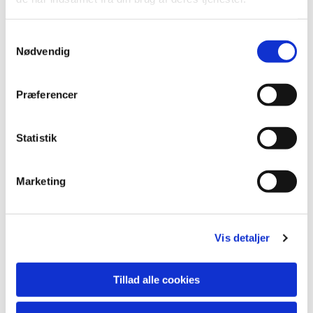
S
Nødvendig
a
m
t
Præferencer
y
k
k
Statistik
e
v
Marketing
a
Du vil måske også kunne lide...
l
g
Vis detaljer
Tillad alle cookies