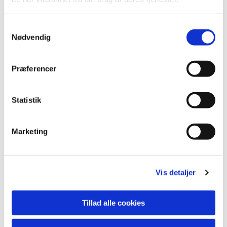
S
Nødvendig
a
m
t
Præferencer
y
k
k
Statistik
e
v
Marketing
a
Du vil måske også kunne lide...
l
g
Vis detaljer
Tillad alle cookies