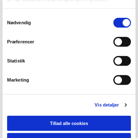
S
Nødvendig
a
m
t
Præferencer
y
k
k
Statistik
e
v
Marketing
a
Du vil måske også kunne lide...
l
g
Vis detaljer
Tillad alle cookies