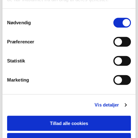
S
Nødvendig
a
m
t
Præferencer
y
k
k
Statistik
e
v
Marketing
a
Du vil måske også kunne lide...
l
g
Vis detaljer
Tillad alle cookies