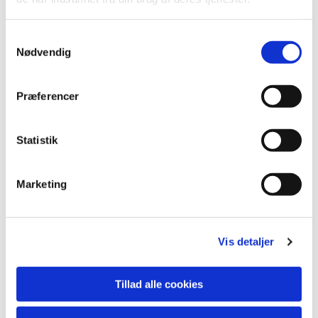
S
Nødvendig
a
m
t
Præferencer
y
k
k
Statistik
e
v
Marketing
a
Du vil måske også kunne lide...
l
g
Vis detaljer
Tillad alle cookies