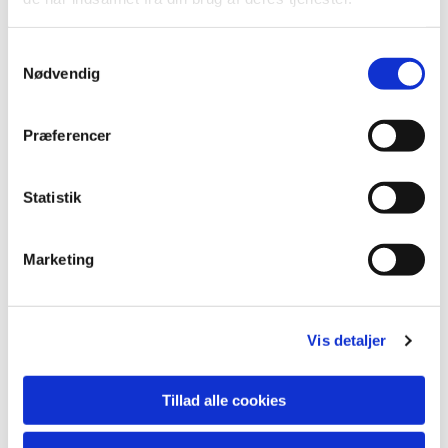
S
Nødvendig
a
m
t
Præferencer
y
k
k
Statistik
e
v
Marketing
a
Du vil måske også kunne lide...
l
g
Vis detaljer
Tillad alle cookies