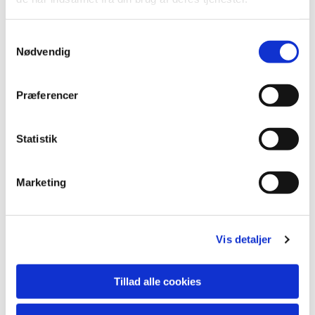
S
Nødvendig
a
m
t
Præferencer
y
k
k
Statistik
e
v
Marketing
a
Du vil måske også kunne lide...
l
g
Vis detaljer
Tillad alle cookies