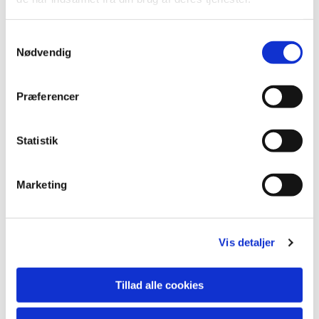
S
Nødvendig
a
m
t
Præferencer
y
k
k
Statistik
e
v
Marketing
a
Du vil måske også kunne lide...
l
g
Vis detaljer
Tillad alle cookies