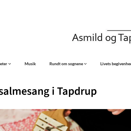
teter
Musik
Rundt om sognene
Livets begivenh
salmesang i Tapdrup