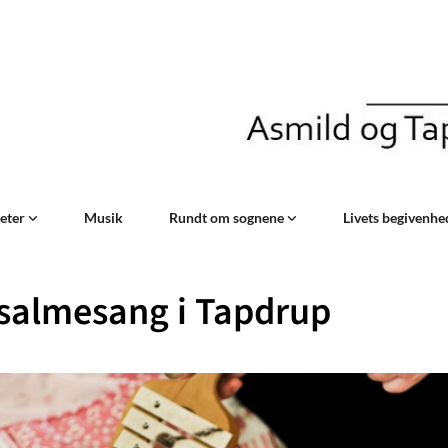
teter
Musik
Rundt om sognene
Livets begivenh
salmesang i Tapdrup