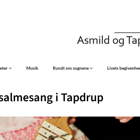
teter
Musik
Rundt om sognene
Livets begivenh
salmesang i Tapdrup