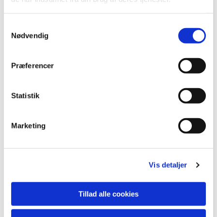
S
Nødvendig
a
m
t
Præferencer
y
k
k
Statistik
e
v
Marketing
a
Du vil måske også kunne lide...
l
g
Vis detaljer
Tillad alle cookies