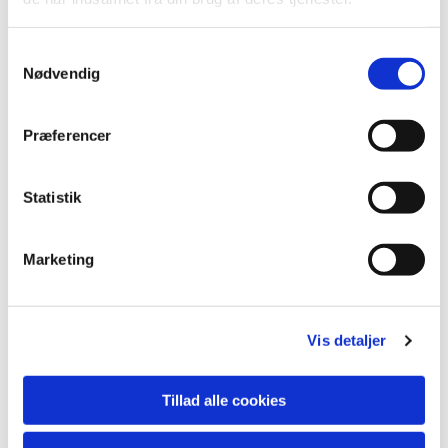
S
Nødvendig
a
m
t
Præferencer
y
k
k
Statistik
e
v
Marketing
a
Du vil måske også kunne lide...
l
g
Vis detaljer
Tillad alle cookies