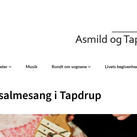
teter
Musik
Rundt om sognene
Livets begivenh
salmesang i Tapdrup