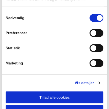
S
Nødvendig
a
m
t
Præferencer
y
k
k
Statistik
e
v
Marketing
a
Du vil måske også kunne lide...
l
g
Vis detaljer
Tillad alle cookies