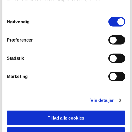
S
Nødvendig
a
m
t
Præferencer
y
k
k
Statistik
e
v
Marketing
a
Du vil måske også kunne lide...
l
g
Vis detaljer
Tillad alle cookies