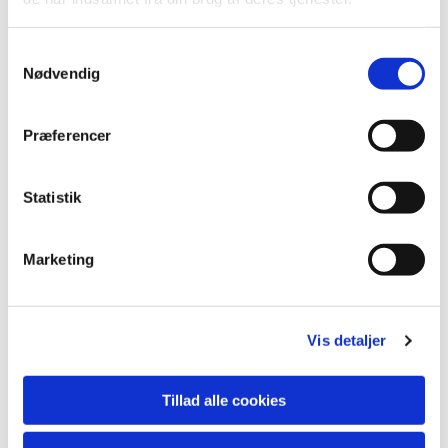
S
Nødvendig
a
m
t
Præferencer
y
k
k
Statistik
e
v
Marketing
a
Du vil måske også kunne lide...
l
g
Vis detaljer
Tillad alle cookies