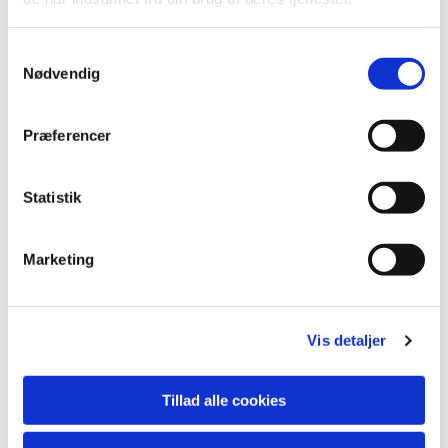
S
Nødvendig
a
m
t
Præferencer
y
k
k
Statistik
e
v
Marketing
a
Du vil måske også kunne lide...
l
g
Vis detaljer
Tillad alle cookies