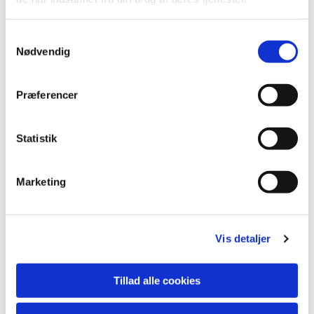
S
Nødvendig
a
m
t
Præferencer
y
k
k
Statistik
e
v
Marketing
a
Du vil måske også kunne lide...
l
g
Vis detaljer
Tillad alle cookies