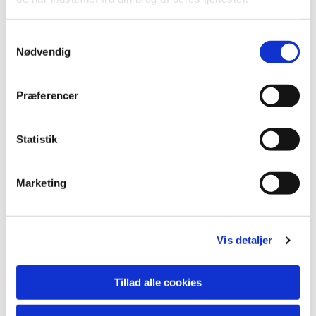
S
Nødvendig
a
m
t
Præferencer
y
k
k
Statistik
e
v
Marketing
a
Du vil måske også kunne lide...
l
g
Vis detaljer
Tillad alle cookies