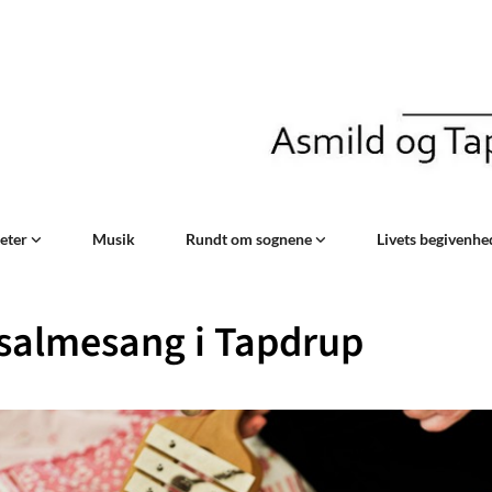
teter
Musik
Rundt om sognene
Livets begivenh
salmesang i Tapdrup