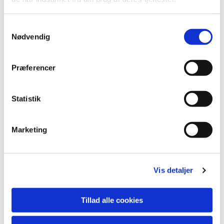
S
Nødvendig
a
m
t
Præferencer
y
k
k
Statistik
e
v
Marketing
a
Du vil måske også kunne lide...
l
g
Vis detaljer
Tillad alle cookies