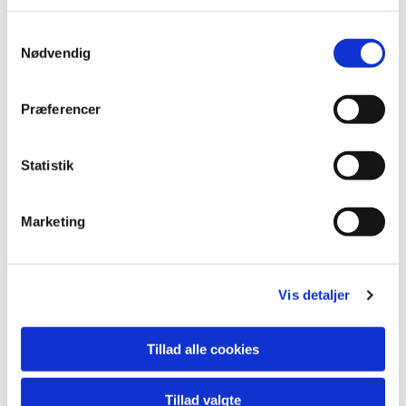
S
Nødvendig
a
m
t
Præferencer
y
k
k
Statistik
e
v
Marketing
a
Du vil måske også kunne lide...
l
g
Vis detaljer
Tillad alle cookies
Tillad valgte