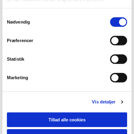
S
Nødvendig
a
m
t
Præferencer
y
k
k
Statistik
e
v
Marketing
a
Du vil måske også kunne lide...
l
g
Vis detaljer
Tillad alle cookies